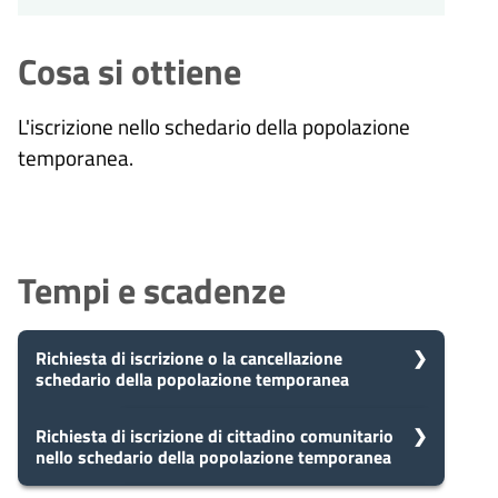
Cosa si ottiene
L'iscrizione nello schedario della popolazione
temporanea.
Tempi e scadenze
Richiesta di iscrizione o la cancellazione
schedario della popolazione temporanea
5
Richiesta di iscrizione di cittadino comunitario
Presa in carico
nello schedario della popolazione temporanea
Dopo aver presentato la tua
giorni
richiesta, il comune avvia il