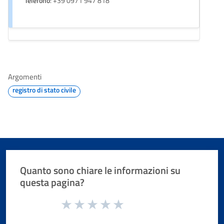
Telefono
: +39 0971 947 818
Argomenti
registro di stato civile
Quanto sono chiare le informazioni su
questa pagina?
Valuta da 1 a 5 stelle la pagina
Valuta 1 stelle su 5
Valuta 2 stelle su 5
Valuta 3 stelle su 5
Valuta 4 stelle su 5
Valuta 5 stelle su 5