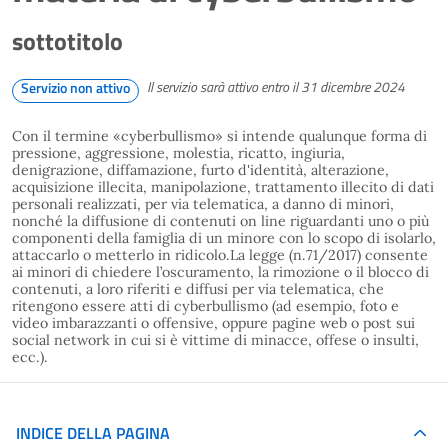
sottotitolo
Il servizio sarà attivo entro il 31 dicembre 2024
Servizio non attivo
Con il termine «cyberbullismo» si intende qualunque forma di
pressione, aggressione, molestia, ricatto, ingiuria,
denigrazione, diffamazione, furto d'identità, alterazione,
acquisizione illecita, manipolazione, trattamento illecito di dati
personali realizzati, per via telematica, a danno di minori,
nonché la diffusione di contenuti on line riguardanti uno o più
componenti della famiglia di un minore con lo scopo di isolarlo,
attaccarlo o metterlo in ridicolo.La legge (n.71/2017) consente
ai minori di chiedere l’oscuramento, la rimozione o il blocco di
contenuti, a loro riferiti e diffusi per via telematica, che
ritengono essere atti di cyberbullismo (ad esempio, foto e
video imbarazzanti o offensive, oppure pagine web o post sui
social network in cui si è vittime di minacce, offese o insulti,
ecc.).
INDICE DELLA PAGINA